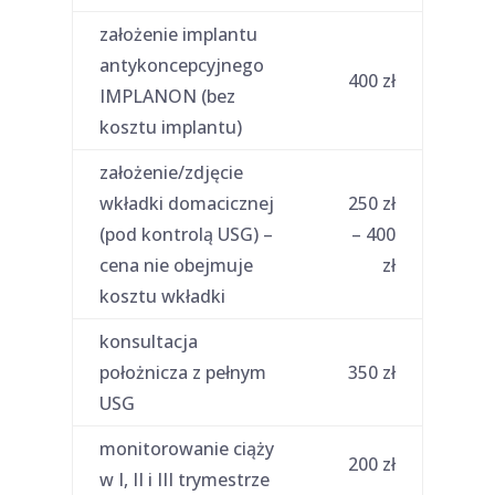
założenie implantu
antykoncepcyjnego
400 zł
IMPLANON (bez
kosztu implantu)
założenie/zdjęcie
wkładki domacicznej
250 zł
(pod kontrolą USG) –
– 400
cena nie obejmuje
zł
kosztu wkładki
konsultacja
położnicza z pełnym
350 zł
USG
monitorowanie ciąży
200 zł
w I, II i III trymestrze