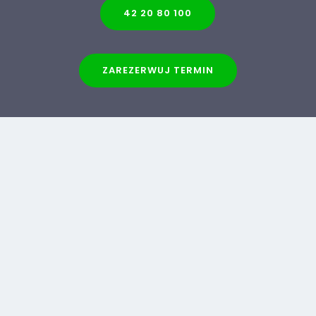
42 20 80 100
ZAREZERWUJ TERMIN
Poradnia PUROMED
ul. Świętej Teresy od Dzieciątka Jezus 92
91-341 Łódź
42 20 80 100
UMÓW WIZYTĘ ONLINE