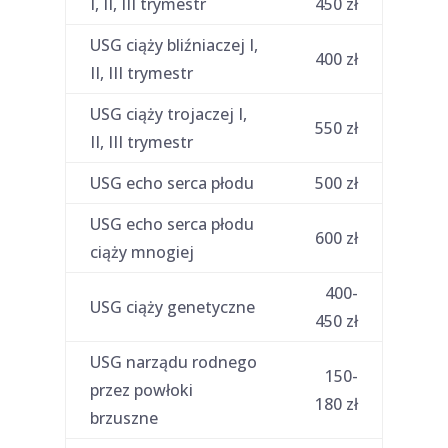
I, II, III trymestr
450 zł
USG ciąży bliźniaczej I,
400 zł
II, III trymestr
USG ciąży trojaczej I,
550 zł
II, III trymestr
USG echo serca płodu
500 zł
USG echo serca płodu
600 zł
ciąży mnogiej
400-
USG ciąży genetyczne
450 zł
USG narządu rodnego
150-
przez powłoki
180 zł
brzuszne