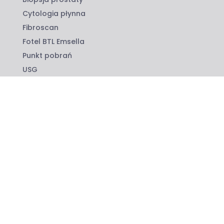
Cytologia płynna
Fibroscan
Fotel BTL Emsella
Punkt pobrań
USG
PROFILAKTYKA 40 PLUS
LEKARZE
CENNIK
BLOG
O NAS
KONTAKT
OBOWIĄZEK INFORMACYJNY