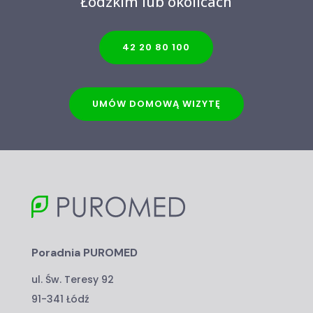
Łódzkim lub okolicach
42 20 80 100
UMÓW DOMOWĄ WIZYTĘ
Poradnia PUROMED
ul. Św. Teresy 92
91-341 Łódź