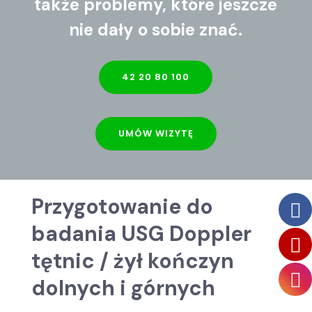
także problemy, które jeszcze
nie dały o sobie znać.
42 20 80 100
UMÓW WIZYTĘ
Przygotowanie do
badania USG Doppler
tętnic / żył kończyn
dolnych i górnych