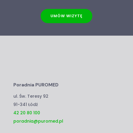
UMÓW WIZYTĘ
Poradnia PUROMED
ul. Św. Teresy 92
91-341 Łódź
42 20 80 100
poradnia@puromed.pl