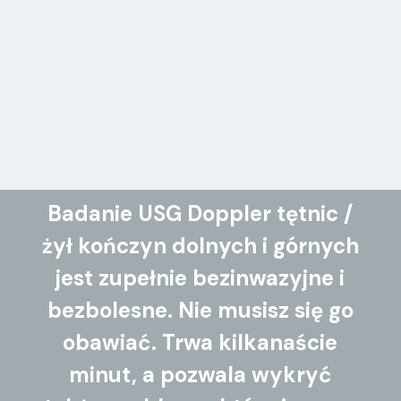
bezbolesne, a wyniki otrzymujesz od
razu po jego zakończeniu. Na ich
podstawie lekarz prowadzący może
zalecić dalsze badania
diagnostyczne.
Badanie USG Doppler tętnic /
żył kończyn dolnych i górnych
jest zupełnie bezinwazyjne i
bezbolesne. Nie musisz się go
obawiać. Trwa kilkanaście
minut, a pozwala wykryć