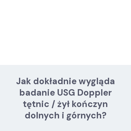
Badanie może obejmować zarówno tętnice
głęboko położone, jak i powierzchowne,
umożliwiając kompleksową ocenę układu
naczyniowego w kończynach.
Jak dokładnie wygląda
badanie USG Doppler
tętnic / żył kończyn
dolnych i górnych?