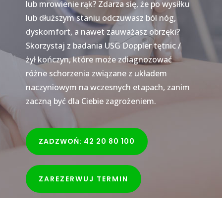
lub mrowienie rąk? Zdarza się, że po wysiłku
lub dłuższym staniu odczuwasz ból nóg,
dyskomfort, a nawet zauważasz obrzęki?
Skorzystaj z badania USG Doppler tętnic /
żył kończyn, które może zdiagnozować
różne schorzenia związane z układem
naczyniowym na wczesnych etapach, zanim
zaczną być dla Ciebie zagrożeniem.
ZADZWOŃ: 42 20 80 100
ZAREZERWUJ TERMIN