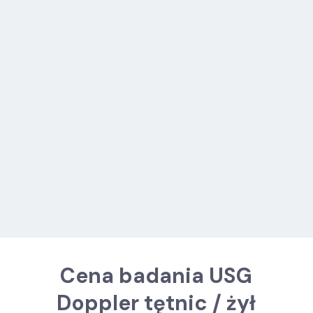
dr n. med. Justyna Kruś-Hadała
chirurg naczyniowy, flebolog
ZOBACZ OPIS
UMÓW WIZYTĘ
Cena badania USG
Doppler tętnic / żył