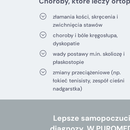
Choroby, które leczy ortop
;
złamania kości, skręcenia i
zwichnięcia stawów
;
choroby i bóle kręgosłupa,
dyskopatie
;
wady postawy m.in. skoliozę i
płaskostopie
;
zmiany przeciążeniowe (np.
łokieć tenisisty, zespół cieśni
nadgarstka)
Lepsze samopoczucie
diagnozy. W PUROMED 