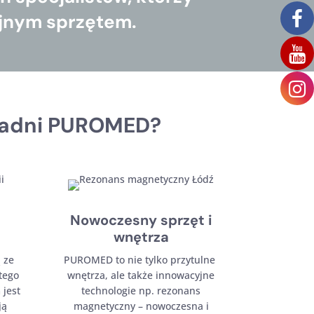
yjnym sprzętem.
oradni PUROMED?
Nowoczesny sprzęt i
wnętrza
 ze
PUROMED to nie tylko przytulne
tego
wnętrza, ale także innowacyjne
jest
technologie np. rezonans
ją
magnetyczny – nowoczesna i