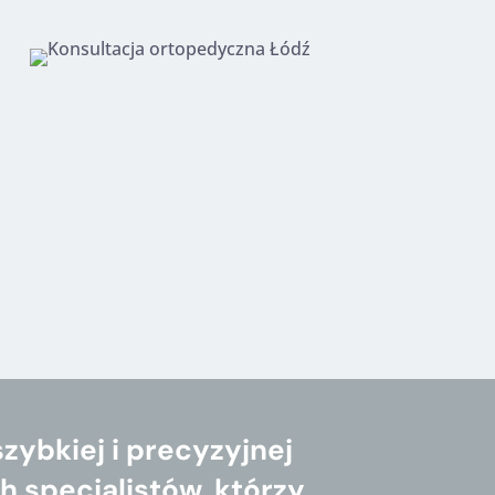
ybkiej i precyzyjnej
 specjalistów, którzy