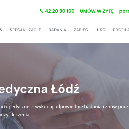
42 20 80 100
UMÓW WIZYTĘ
por
S
SPECJALIZACJE
BADANIA
ZABIEGI
USG
PROFIL
pedyczna Łódź
ji ortopedycznej – wykonaj odpowiednie badania i znów poc
ozy i leczenia.