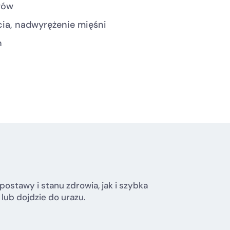
wów
cia, nadwyrężenie mięśni
h
?
ostawy i stanu zdrowia, jak i szybka
lub dojdzie do urazu.