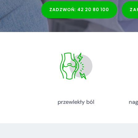
ZADZWOŃ: 42 20 80 100
ZA
przewlekły ból
nag