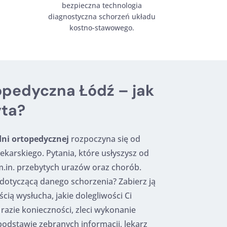
bezpieczna technologia
diagnostyczna schorzeń układu
kostno-stawowego.
opedyczna Łódź – jak
yta?
dni ortopedycznej
rozpoczyna się od
karskiego. Pytania, które usłyszysz od
.in. przebytych urazów oraz chorób.
otyczącą danego schorzenia? Zabierz ją
cią wysłucha, jakie dolegliwości Ci
razie konieczności, zleci wykonanie
dstawie zebranych informacji, lekarz