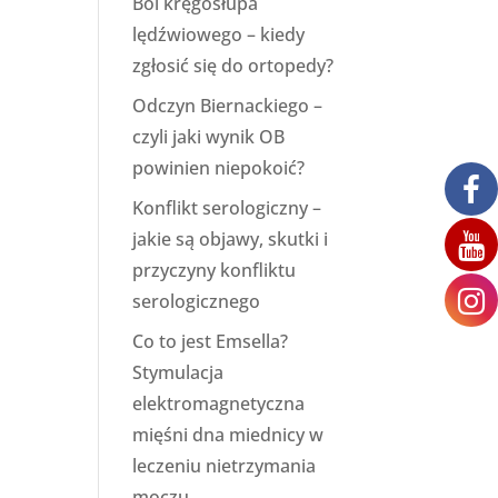
Ból kręgosłupa
lędźwiowego – kiedy
zgłosić się do ortopedy?
Odczyn Biernackiego –
czyli jaki wynik OB
powinien niepokoić?
Konflikt serologiczny –
jakie są objawy, skutki i
przyczyny konfliktu
serologicznego
Co to jest Emsella?
Stymulacja
elektromagnetyczna
mięśni dna miednicy w
leczeniu nietrzymania
moczu