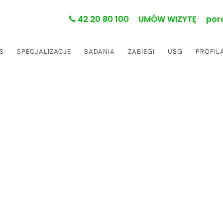
42 20 80 100
UMÓW WIZYTĘ
por
S
SPECJALIZACJE
BADANIA
ZABIEGI
USG
PROFIL